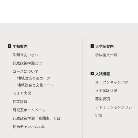
学類案内
大学院案内
学類長あいさつ
学位論文一覧
行政政策学類とは
コースについて
入試情報
地域政策と法コース
オープンキャンパス
地域社会と文化コース
入学試験状況
ゼミと実習
募集要項
授業情報
アドミッションポリシー
研究室ホームページ
定員
行政政策学類「夜間主」とは
動画チャンネルads