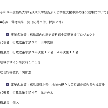
令和８年度福島大学行政政策学類あぶくま学生支援事業の採択結果について
■応募・選考結果一覧（応募２件、採択２件）
事業名称等：福島県内の歴史資料保全活動支援プロジェクト
代表者：行政政策学類３年 田中友陽
構成員：行政政策学類３年次生１２名、４年次生１１名、
地域デザイン研究科１年１名
助言指導教員：阿部浩一
事業名称等：福島県県北県中地域の現存古民家調査報告書作成事業
代表者：行政政策学類４年 坂井亮太
構成員：個人