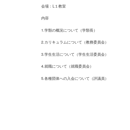
会場：L１教室
内容
1.学類の概況について（学類長）
2.カリキュラムについて（教務委員会）
3.学生生活について（学生生活委員会）
4.就職について（就職委員会）
5.各種団体への入会について（評議員）