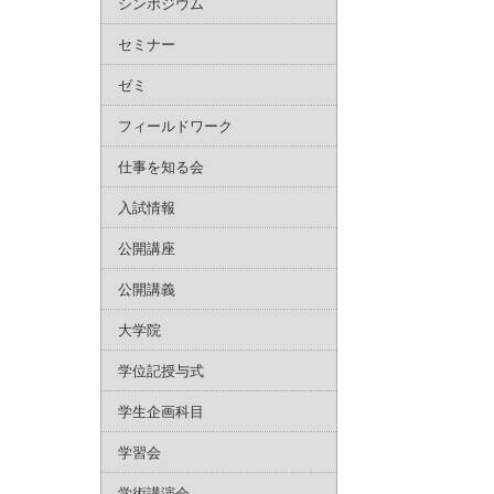
シンポジウム
セミナー
ゼミ
フィールドワーク
仕事を知る会
入試情報
公開講座
公開講義
大学院
学位記授与式
学生企画科目
学習会
学術講演会