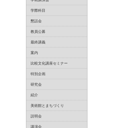
学際科目
懇話会
教員公募
最終講義
案内
比較文化講座セミナー
特別企画
研究会
紹介
美術館とまちづくり
説明会
講演会