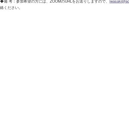
◆備 考：参加希望の方には、ZOOMのURLをお送りしますので、
iwasaki@ad
絡ください。