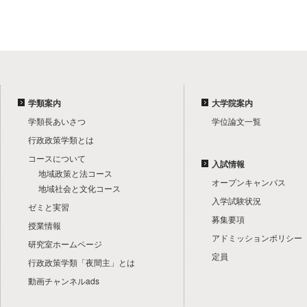
学類案内
大学院案内
学類長あいさつ
学位論文一覧
行政政策学類とは
コースについて
入試情報
地域政策と法コース
オープンキャンパス
地域社会と文化コース
入学試験状況
ゼミと実習
募集要項
授業情報
アドミッションポリシー
研究室ホームページ
定員
行政政策学類「夜間主」とは
動画チャンネルads