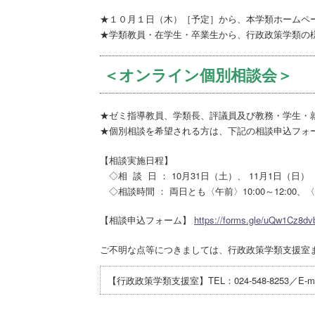
★１０月１日（木）［予定］から、本学類ホームペ
★学類教員・在学生・卒業生から、行政政策学類の
＜オンライン個別相談会＞
★ゼミ指導教員、学類長、評議員及び教務・学生・
★個別相談を希望される方は、下記の相談申込フォ
【相談実施日程】
◇相 談 日 ： 10月31日（土）、 11月1日（日）
◇相談時間 ： 両日とも〈午前〉10:00～12:00、〈午後
【相談申込フォーム】
https://forms.gle/uQw1Cz8d
ご不明な点等につきましては、行政政策学類支援室
【行政政策学類支援室】TEL：024-548-8253／E-mai：gyo