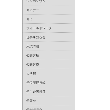
シンポジウム
セミナー
ゼミ
フィールドワーク
仕事を知る会
入試情報
公開講座
公開講義
大学院
学位記授与式
学生企画科目
学習会
学術講演会