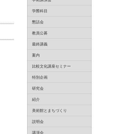
学際科目
懇話会
教員公募
最終講義
案内
比較文化講座セミナー
特別企画
研究会
紹介
美術館とまちづくり
説明会
講演会