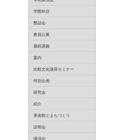
学際科目
懇話会
教員公募
最終講義
案内
比較文化講座セミナー
特別企画
研究会
紹介
美術館とまちづくり
説明会
講演会