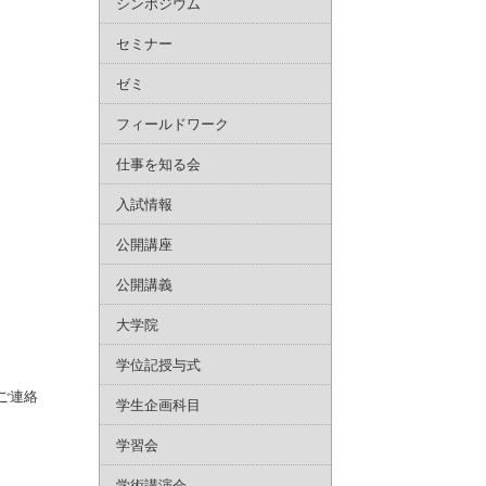
シンポジウム
セミナー
ゼミ
フィールドワーク
仕事を知る会
入試情報
公開講座
公開講義
大学院
学位記授与式
ご連絡
学生企画科目
学習会
学術講演会