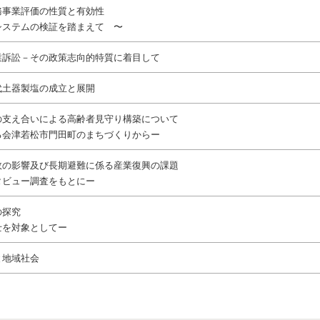
務事業評価の性質と有効性
システムの検証を踏まえて 〜
業訴訟－その政策志向的特質に着目して
代土器製塩の成立と展開
の支え合いによる高齢者見守り構築について
る会津若松市門田町のまちづくりからー
故の影響及び長期避難に係る産業復興の課題
タビュー調査をもとにー
の探究
士を対象としてー
と地域社会