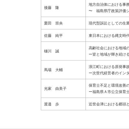
地方自治体における事
後藤 隆
〜 福島県庁政策評価
栗田 崇央
現代型訴訟としての生
佐藤 純平
東日本における縄文時
高齢社会における地域
樋川 誠
ー皆と地域が輝き続け
浪江町における原発事
馬場 大輔
ー次世代経営者のイン
保育士不足と環境改善
光家 由美子
ー福島県Ａ市公立保育
渡邉 歩
近世会津における郷頭