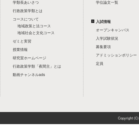
学類長あいさつ
学位論文一覧
行政政策学類とは
コースについて
入試情報
地域政策と法コース
オープンキャンパス
地域社会と文化コース
入学試験状況
ゼミと実習
募集要項
授業情報
アドミッションポリシー
研究室ホームページ
定員
行政政策学類「夜間主」とは
動画チャンネルads
Copyright 