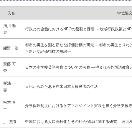
氏名
学位論
清川 雅
行政との協働におけるNPOの役割と課題 －地域行政政策とN
史
都市の再生を測る新たな評価指標の研究 ―都市の再生とりわ
紺野 浩
た新たな評価指標の検討―
齋藤 可
日本の小学校英語教育についての考察 ―望まれる外国語教育
奈
杉浦 一
日記からみたある在米日本人移民者の生活
志
松本 喜
介護保険制度におけるケアマネジメント実践を担う介護支援
一
_ 燕春
中国における人口高齢化とその社会保障に関する研究 ―河北