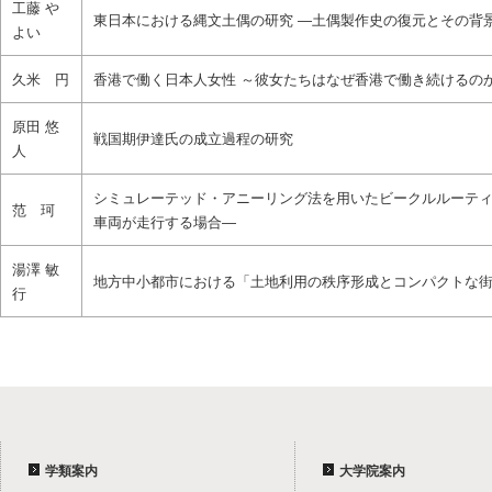
工藤 や
東日本における縄文土偶の研究 ―土偶製作史の復元とその背
よい
久米 円
香港で働く日本人女性 ～彼女たちはなぜ香港で働き続けるの
原田 悠
戦国期伊達氏の成立過程の研究
人
シミュレーテッド・アニーリング法を用いたビークルルーティ
范 珂
車両が走行する場合―
湯澤 敏
地方中小都市における「土地利用の秩序形成とコンパクトな
行
学類案内
大学院案内