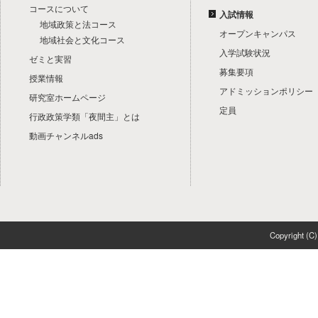
コースについて
入試情報
地域政策と法コース
オープンキャンパス
地域社会と文化コース
入学試験状況
ゼミと実習
募集要項
授業情報
アドミッションポリシー
研究室ホームページ
定員
行政政策学類「夜間主」とは
動画チャンネルads
Copyright 