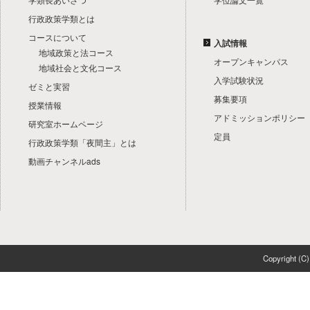
行政政策学類とは
コースについて
入試情報
地域政策と法コース
オープンキャンパス
地域社会と文化コース
入学試験状況
ゼミと実習
募集要項
授業情報
アドミッションポリシー
研究室ホームページ
定員
行政政策学類「夜間主」とは
動画チャンネルads
Copyright 