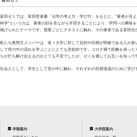
富田ゼミでは、富田哲著書「法学の考え方・学び方」をもとに、"著者が見え
科学"というのは、著者の顔を見ながら学習することにより、学問への興味
掲げられたテーマです。授業ごとにテキストに触れ、その著者である富田先
私たち夜間主メンバーは、各々大学に対して目的や目標が明確である人が多
して世の中の流れを学ぶことにとても意欲的です。コロナ禍で距離を保った
ちが打ち解け合えるのかとても不安でしたが、ゼミを通してお互いを知って
社会人として、学生として世の中に触れ、それぞれの目標達成のために学び
学類案内
大学院案内
学類長あいさつ
学位論文一覧